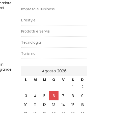
parlare
rli
Impresa e Business
Lifestyle
Prodotti e Servizi
Tecnologia
Turismo
 in
 grande
Agosto 2026
L
M
M
G
V
S
D
1
2
3
4
5
6
7
8
9
10
11
12
13
14
15
16