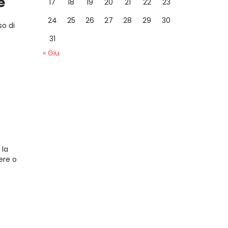
e
17
18
19
20
21
22
23
24
25
26
27
28
29
30
so di
31
« Giu
 la
ere o