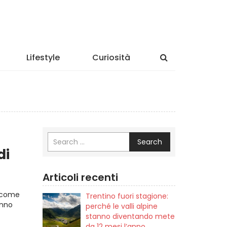
Lifestyle
Curiosità
Search
di
Articoli recenti
i come
Trentino fuori stagione:
anno
perché le valli alpine
stanno diventando mete
da 12 mesi l’anno