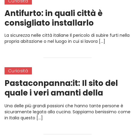
Curiosità
Antifurto: in quali città è
consigliato installarlo
La sicurezza nelle città italiane Il pericolo di subire furti nella
propria abitazione o nel luogo in cui si lavora […]
Curiosità
Pastaconpanna:it: Il sito del
quale i veri amanti della
cucina non possono fare a
Una delle più grandi passioni che hanno tante persone è
meno
sicuramente legata alla cucina. Sappiamo benissimo come
in Italia questo […]