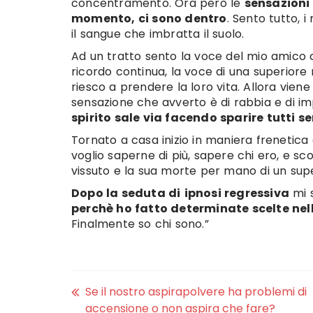
concentramento. Ora però le
sensazioni
momento, ci sono dentro
. Sento tutto, i
il sangue che imbratta il suolo.
Ad un tratto sento la voce del mio amico ch
ricordo continua, la voce di una superiore 
riesco a prendere la loro vita. Allora viene
sensazione che avverto è di rabbia e di i
spirito sale via facendo sparire tutti s
Tornato a casa inizio in maniera frenetica
voglio saperne di più, sapere chi ero, e sco
vissuto e la sua morte per mano di un sup
Dopo la seduta di
ipnosi regressiva
mi 
perchè ho fatto determinate scelte nel
Finalmente so chi sono.”
Se il nostro aspirapolvere ha problemi di
accensione o non aspira che fare?