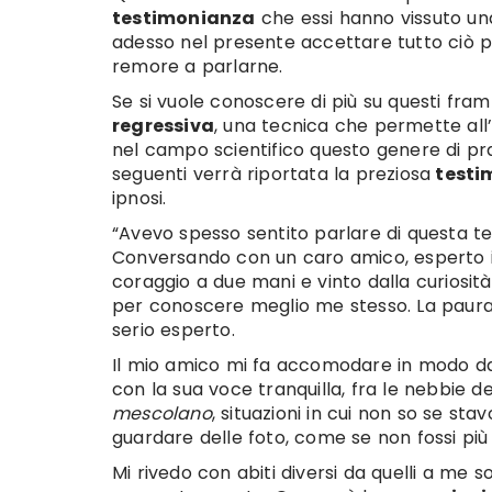
testimonianza
che essi hanno vissuto un
adesso nel presente accettare tutto ciò può
remore a parlarne.
Se si vuole conoscere di più su questi framm
regressiva
, una tecnica che permette all’
nel campo scientifico questo genere di pr
seguenti verrà riportata la preziosa
testi
ipnosi.
“Avevo spesso sentito parlare di questa te
Conversando con un caro amico, esperto in
coraggio a due mani e vinto dalla curiosit
per conoscere meglio me stesso. La paura
serio esperto.
Il mio amico mi fa accomodare in modo da f
con la sua voce tranquilla, fra le nebbie d
mescolano
, situazioni in cui non so se s
guardare delle foto, come se non fossi più l
Mi rivedo con abiti diversi da quelli a me so