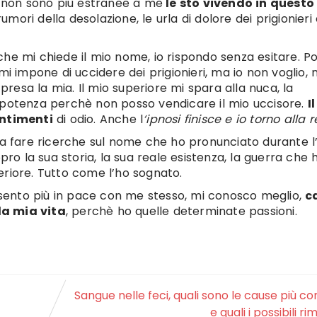
non sono più estranee a me
le sto vivendo in questo
 rumori della desolazione, le urla di dolore dei prigionier
e mi chiede il mio nome, io rispondo senza esitare. Poi
mi impone di uccidere dei prigionieri, ma io non voglio, 
 presa la mia. Il mio superiore mi spara alla nuca, la
mpotenza perchè non posso vendicare il mio uccisore.
I
entimenti
di odio. Anche l
‘ipnosi finisce e io torno alla r
 a fare ricerche sul nome che ho pronunciato durante l’
pro la sua storia, la sua reale esistenza, la guerra che 
eriore. Tutto come l’ho sognato.
sento più in pace con me stesso, mi conosco meglio,
c
la mia vita
, perchè ho quelle determinate passioni.
Sangue nelle feci, quali sono le cause più c
e quali i possibili ri