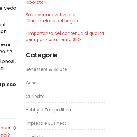
laboratori
i e vedo
Soluzioni innovative per
l’illuminazione del bagno
 il
non
L’importanza dei contenuti di qualità
per il posizionamento SEO
l mio
ealtà.
Categorie
ipnosi,
ha
Benessere & Salute
Casa
apisco
Curiosità
Hobby e Tempo libero
Impresa e Business
omuni
medi?
Lifestyle