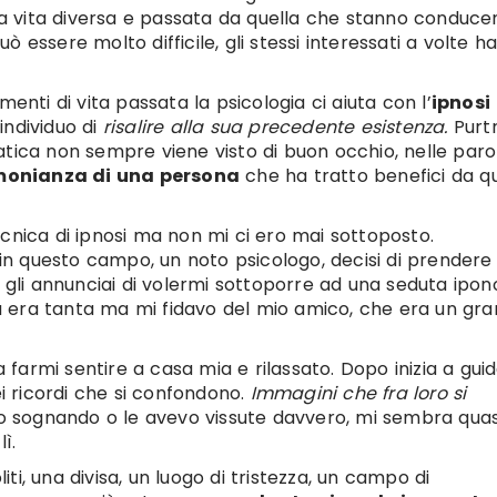
a vita diversa e passata da quella che stanno conduc
 essere molto difficile, gli stessi interessati a volte h
enti di vita passata la psicologia ci aiuta con l’
ipnosi
individuo di
risalire alla sua precedente esistenza.
Purt
atica non sempre viene visto di buon occhio, nelle paro
monianza di una persona
che ha tratto benefici da q
cnica di ipnosi ma non mi ci ero mai sottoposto.
 questo campo, un noto psicologo, decisi di prendere i
à gli annunciai di volermi sottoporre ad una seduta ipon
 era tanta ma mi fidavo del mio amico, che era un gra
armi sentire a casa mia e rilassato. Dopo inizia a gui
ei ricordi che si confondono.
Immagini che fra loro si
tavo sognando o le avevo vissute davvero, mi sembra quas
ì.
liti, una divisa, un luogo di tristezza, un campo di