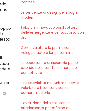
imprese
endo
anno
Le tendenze di design per i bagni
moderni
Soluzioni innovative per il settore
roppo
delle emergenze e del soccorso con i
le
droni
uesta
Come valutare le promozioni di
noleggio auto a lungo termine
l
Le opportunità di risparmio per le
otica
aziende nelle tariffe di energia e
nde e
connettività
darmi
La sostenibilità nel turismo: come
valorizzare il territorio senza
comprometterlo
i di
L’evoluzione delle soluzioni di
arredamento per officine e