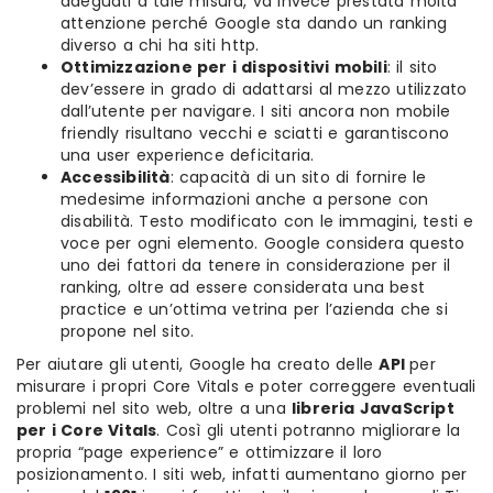
adeguati a tale misura, va invece prestata molta
attenzione perché Google sta dando un ranking
diverso a chi ha siti http.
Ottimizzazione per i dispositivi mobili
: il sito
dev’essere in grado di adattarsi al mezzo utilizzato
dall’utente per navigare. I siti ancora non mobile
friendly risultano vecchi e sciatti e garantiscono
una user experience deficitaria.
Accessibilità
: capacità di un sito di fornire le
medesime informazioni anche a persone con
disabilità. Testo modificato con le immagini, testi e
voce per ogni elemento. Google considera questo
uno dei fattori da tenere in considerazione per il
ranking, oltre ad essere considerata una best
practice e un’ottima vetrina per l’azienda che si
propone nel sito.
Per aiutare gli utenti, Google ha creato delle
API
per
misurare i propri Core Vitals e poter correggere eventuali
problemi nel sito web, oltre a una
libreria JavaScript
per i Core Vitals
. Così gli utenti potranno migliorare la
propria “page experience” e ottimizzare il loro
posizionamento. I siti web, infatti aumentano giorno per