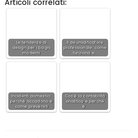
Articoli correlati:
Le tendenze di
Il deumidificatore
design per i bagni
professionale: come
moderni
funziona e…
Incidenti domestici:
Cos’è la contabilità
perché accadono e
analitica e perché
come prevenirli
è…