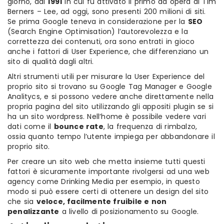
giorno, dal
1991
in cui fu attivato il primo ad opera di Tim
Berners – Lee, ad oggi, sono presenti 200 milioni di siti.
Se prima Google teneva in considerazione per la
SEO
(Search Engine Optimisation) l’autorevolezza e la
correttezza dei contenuti, ora sono entrati in gioco
anche i fattori di User Experience, che differenziano un
sito di qualità dagli altri.
Altri strumenti utili per misurare la User Experience del
proprio sito si trovano su Google Tag Manager e Google
Analitycs, e si possono vedere anche direttamente nella
propria pagina del sito utilizzando gli appositi plugin se si
ha un sito wordpress. Nell’home è possibile vedere vari
dati come il
bounce rate
, la frequenza di rimbalzo,
ossia quanto tempo l’utente impiega per abbandonare il
proprio sito.
Per creare un sito web che metta insieme tutti questi
fattori è sicuramente importante rivolgersi ad una web
agency come Drinking Media per esempio, in questo
modo si può essere certi di ottenere un design del sito
che sia
veloce, facilmente fruibile e non
penalizzante
a livello di posizionamento su Google.