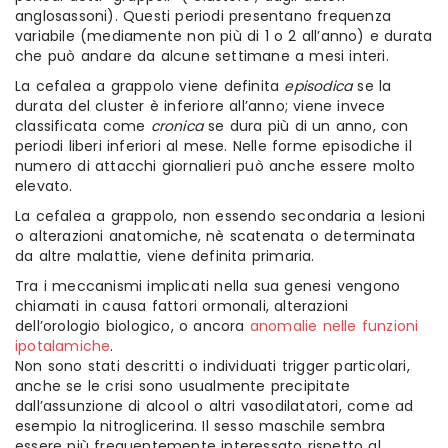
anglosassoni). Questi periodi presentano frequenza
variabile (mediamente non più di 1 o 2 all’anno) e durata
che può andare da alcune settimane a mesi interi.
La cefalea a grappolo viene definita
episodica
se la
durata del cluster è inferiore all’anno; viene invece
classificata come
cronica
se dura più di un anno, con
periodi liberi inferiori al mese. Nelle forme episodiche il
numero di attacchi giornalieri può anche essere molto
elevato.
La cefalea a grappolo, non essendo secondaria a lesioni
o alterazioni anatomiche, nè scatenata o determinata
da altre malattie, viene definita primaria.
Tra i meccanismi implicati nella sua genesi vengono
chiamati in causa fattori ormonali, alterazioni
dell’orologio biologico, o ancora
anomalie nelle funzioni
ipotalamiche
.
Non sono stati descritti o individuati trigger particolari,
anche se le crisi sono usualmente precipitate
dall’assunzione di alcool o altri vasodilatatori, come ad
esempio la nitroglicerina. Il sesso maschile sembra
essere più frequentemente interessato rispetto al