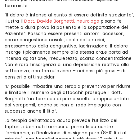
femminile.
“Il dolore è intenso al punto di essere definito straziante”,
illustra il
Dott. Davide Borghetti, neurologo
pisano “e
mette a dura prova la pazienza e la sopportazione del
Paziente”. Possono essere presenti sintomi accessori,
come congestione nasale, scolo dalle narici,
arrossamento della congiuntiva, lacrimazione. Il dolore
insorge tipicamente sempre alla stessa ora,e porta ad
intensa agitazione, irrequietezza, scarsa concentrazione.
Non è rara l’insorgenza di una depressione reattiva alla
sofferenza, con formulazione – nei casi più gravi – di
pensieri o atti suicidari.
“E’ possibile imbastire una terapia preventiva per ridurre
e limitare il numero degli attacchi” prosegue il dott.
Borghetti “un farmaco di prima scelta è rappresentato
dal verapamil, anche se non di rado impiegato con
successo anche il litio”.
La terapia dell’attacco acuto prevede l’utilizzo dei
triptani, i ben noti farmaci di prima linea contro
l’emicrania, o l’inalazione di ossigeno puro (8-10 litri al