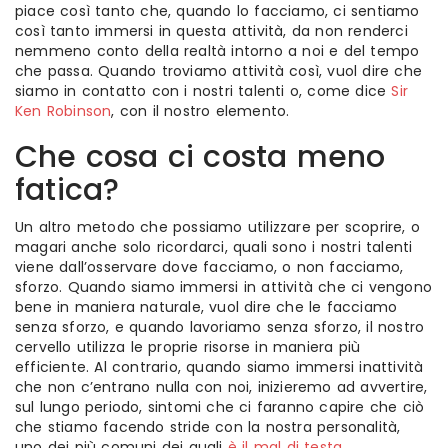
piace così tanto che, quando lo facciamo, ci sentiamo
così tanto immersi in questa attività, da non renderci
nemmeno conto della realtà intorno a noi e del tempo
che passa. Quando troviamo attività così, vuol dire che
siamo in contatto con i nostri talenti o, come dice
Sir
Ken Robinson
, con il nostro elemento.
Che cosa ci costa meno
fatica?
Un altro metodo che possiamo utilizzare per scoprire, o
magari anche solo ricordarci, quali sono i nostri talenti
viene dall’osservare dove facciamo, o non facciamo,
sforzo. Quando siamo immersi in attività che ci vengono
bene in maniera naturale, vuol dire che le facciamo
senza sforzo, e quando lavoriamo senza sforzo, il nostro
cervello utilizza le proprie risorse in maniera più
efficiente. Al contrario, quando siamo immersi inattività
che non c’entrano nulla con noi, inizieremo ad avvertire,
sul lungo periodo, sintomi che ci faranno capire che ciò
che stiamo facendo stride con la nostra personalità,
uno dei più comuni dei quali
è il mal di testa
.