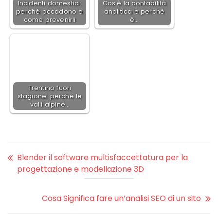
Incidenti domestici:
Cos’è la contabilità
perché accadono e
analitica e perché
come prevenirli
è…
Trentino fuori
stagione: perché le
valli alpine…
Blender il software multisfaccettatura per la
progettazione e modellazione 3D
Cosa Significa fare un’analisi SEO di un sito