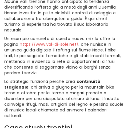
Alcune valli trentine hanno anticipato la tendenza
diversificando l’offerta già a metà degli anni Duemila.
Hanno investito in piste ciclabili, centrali di noleggio e
collaborazione tra albergatori e guide. È qui che il
turismo di esperienza ha trovato il suo laboratorio
naturale.
Un esempio concreto di questo nuovo mix lo offre la
pagina
https://www.val-di-sole.net/
, che riunisce in
un’unica guida digitale il rafting sul fiume Noce, i bike
trail, le passeggiate tematiche e gli stabilimenti termali,
mettendo in evidenza la rete di appartamenti diffusi
che consente di soggiornare vicino ai borghi senza
perdere i servizi.
La strategia funziona perché crea
continuità
stagionale
: chi arriva a giugno per la mountain bike
torna a ottobre per le terme e magari prenota a
dicembre per una ciaspolata al chiaro di luna. L’indotto
coinvolge rifugi, masi, artigiani del legno e persino scuole
di musica locali chiamate ad animare i calendari
culturali.
Case study trentini