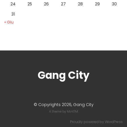
24
25
26
27
28
29
30
31
« Giu
Gang City
© Copyrights 2026, Gang City
A theme by
MintTM
Proudly powered by
WordPress