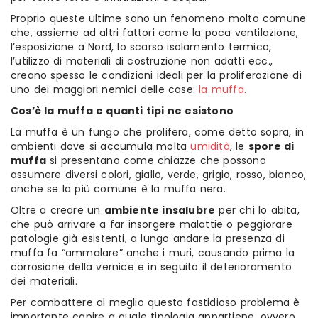
Proprio queste ultime sono un fenomeno molto comune
che, assieme ad altri fattori come la poca ventilazione,
l’esposizione a Nord, lo scarso isolamento termico,
l’utilizzo di materiali di costruzione non adatti ecc.,
creano spesso le condizioni ideali per la proliferazione di
uno dei maggiori nemici delle case:
la muffa
.
Cos’è la muffa e quanti tipi ne esistono
La muffa è un fungo che prolifera, come detto sopra, in
ambienti dove si accumula molta
umidità
, le
spore di
muffa
si presentano come chiazze che possono
assumere diversi colori, giallo, verde, grigio, rosso, bianco,
anche se la più comune è la muffa nera.
Oltre a creare un
ambiente insalubre
per chi lo abita,
che può arrivare a far insorgere malattie o peggiorare
patologie già esistenti, a lungo andare la presenza di
muffa fa “ammalare” anche i muri, causando prima la
corrosione della vernice e in seguito il deterioramento
dei materiali.
Per combattere al meglio questo fastidioso problema è
importante capire a quale tipologia appartiene, ovvero