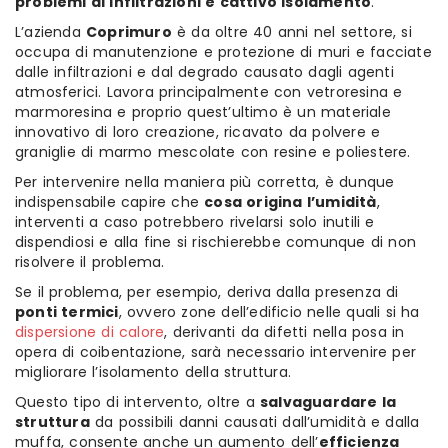
problemi di infiltrazioni e cattivo isolamento
.
L’azienda
Coprimuro
è da oltre 40 anni nel settore, si
occupa di manutenzione e protezione di muri e facciate
dalle infiltrazioni e dal degrado causato dagli agenti
atmosferici. Lavora principalmente con vetroresina e
marmoresina e proprio quest’ultimo è un materiale
innovativo di loro creazione, ricavato da polvere e
graniglie di marmo mescolate con resine e poliestere.
Per intervenire nella maniera più corretta, è dunque
indispensabile capire che
cosa origina l’umidità
,
interventi a caso potrebbero rivelarsi solo inutili e
dispendiosi e alla fine si rischierebbe comunque di non
risolvere il problema.
Se il problema, per esempio, deriva dalla presenza di
ponti termici
, ovvero zone dell’edificio nelle quali si ha
dispersione di calore
, derivanti da difetti nella posa in
opera di coibentazione, sarà necessario intervenire per
migliorare l’isolamento della struttura.
Questo tipo di intervento, oltre a
salvaguardare la
struttura
da possibili danni causati dall’umidità e dalla
muffa, consente anche un aumento dell’
efficienza