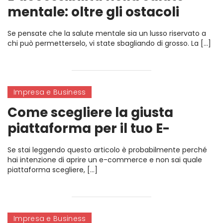
mentale: oltre gli ostacoli
geografici ed economici
Se pensate che la salute mentale sia un lusso riservato a
chi può permetterselo, vi state sbagliando di grosso. La […]
Impresa e Business
Come scegliere la giusta
piattaforma per il tuo E-
Commerce
Se stai leggendo questo articolo è probabilmente perché
hai intenzione di aprire un e-commerce e non sai quale
piattaforma scegliere, […]
Impresa e Business