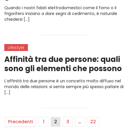
Quando i nostri fidati elettrodomestici come il forno o il
frigorifero iniziano a dare segni di cedimento, è naturale
chiedersi […]
Lifestyle
Affinità tra due persone: quali
sono gli elementi che possono
aiutarti a capire se due
L’affinità tra due persone è un concetto molto diffuso nel
persone siano o meno affini
mondo delle relazioni: si sente sempre più spesso parlare di
[…]
tra loro?
Precedenti
1
2
3
…
22