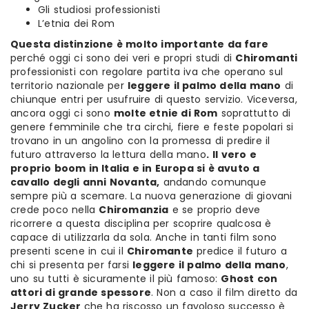
Gli studiosi professionisti
L’etnia dei Rom
Questa distinzione è molto importante da fare
perché oggi ci sono dei veri e propri studi di
Chiromanti
professionisti con regolare partita iva che operano sul
territorio nazionale per
leggere il palmo della mano
di
chiunque entri per usufruire di questo servizio. Viceversa,
ancora oggi ci sono
molte etnie di Rom
soprattutto di
genere femminile che tra circhi, fiere e feste popolari si
trovano in un angolino con la promessa di predire il
futuro attraverso la lettura della mano
.
Il vero e
proprio boom in Italia e in Europa si è avuto a
cavallo degli anni Novanta,
andando comunque
sempre più a scemare. La nuova generazione di giovani
crede poco nella
Chiromanzia
e se proprio deve
ricorrere a questa disciplina per scoprire qualcosa è
capace di utilizzarla da sola.
Anche in tanti film sono
presenti scene in cui il
Chiromante
predice il futuro a
chi si presenta per farsi
leggere il palmo della mano
,
uno su tutti è sicuramente il più famoso:
Ghost con
attori di grande spessore
. Non a caso il film diretto da
Jerry Zucker
che ha riscosso un favoloso successo è