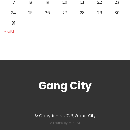
17
18
19
20
21
22
23
24
25
26
27
28
29
30
31
« Giu
Gang City
© Copyrights 2026, Gang City
A theme by
MintTM