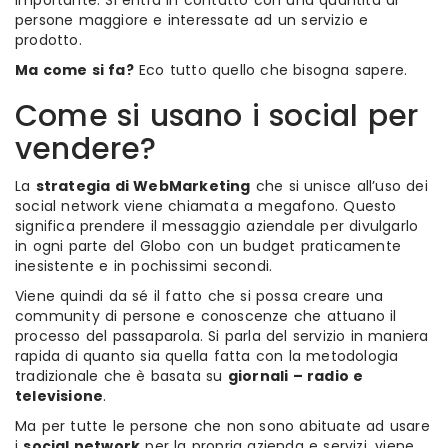
importante. Si entra in contatto con una quantità di
persone maggiore e interessate ad un servizio e
prodotto.
Ma come si fa?
Eco tutto quello che bisogna sapere.
Come si usano i social per
vendere?
La
strategia di WebMarketing
che si unisce all’uso dei
social network viene chiamata a megafono. Questo
significa prendere il messaggio aziendale per divulgarlo
in ogni parte del Globo con un budget praticamente
inesistente e in pochissimi secondi.
Viene quindi da sé il fatto che si possa creare una
community di persone e conoscenze che attuano il
processo del passaparola. Si parla del servizio in maniera
rapida di quanto sia quella fatta con la metodologia
tradizionale che è basata su
giornali – radio e
televisione
.
Ma per tutte le persone che non sono abituate ad usare
i
social network
per la propria azienda e servizi, viene