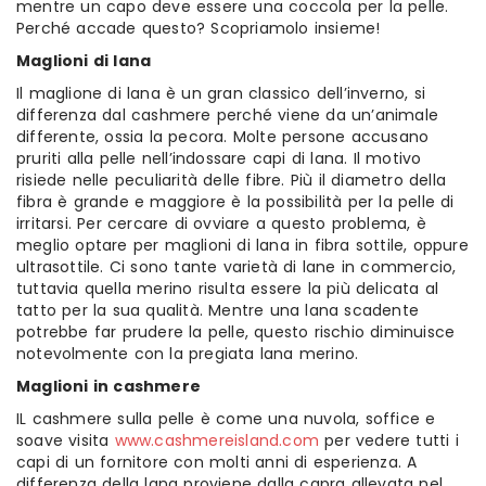
mentre un capo deve essere una coccola per la pelle.
Perché accade questo? Scopriamolo insieme!
Maglioni di lana
Il maglione di lana è un gran classico dell’inverno, si
differenza dal cashmere perché viene da un’animale
differente, ossia la pecora. Molte persone accusano
pruriti alla pelle nell’indossare capi di lana. Il motivo
risiede nelle peculiarità delle fibre. Più il diametro della
fibra è grande e maggiore è la possibilità per la pelle di
irritarsi. Per cercare di ovviare a questo problema, è
meglio optare per maglioni di lana in fibra sottile, oppure
ultrasottile. Ci sono tante varietà di lane in commercio,
tuttavia quella merino risulta essere la più delicata al
tatto per la sua qualità. Mentre una lana scadente
potrebbe far prudere la pelle, questo rischio diminuisce
notevolmente con la pregiata lana merino.
Maglioni in cashmere
IL cashmere sulla pelle è come una nuvola, soffice e
soave visita
www.cashmereisland.com
per vedere tutti i
capi di un fornitore con molti anni di esperienza. A
differenza della lana proviene dalla capra allevata nel