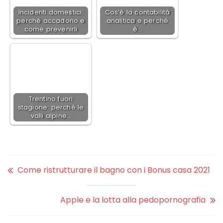
Incidenti domestici:
Cos’è la contabilità
perché accadono e
analitica e perché
come prevenirli
è…
Trentino fuori
stagione: perché le
valli alpine…
Come ristrutturare il bagno con i Bonus casa 2021
Apple e la lotta alla pedopornografia