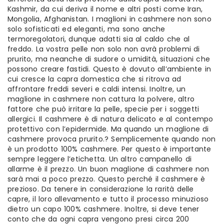
Kashmir, da cui deriva il nome e altri posti come Iran,
Mongolia, Afghanistan. I maglioni in cashmere non sono
solo sofisticati ed eleganti, ma sono anche
termoregolatori, dunque adatti sia al caldo che al
freddo. La vostra pelle non solo non avrà problemi di
prurito, ma neanche di sudore o umidità, situazioni che
possono creare fastidi. Questo è dovuto all’ambiente in
cui cresce la capra domestica che si ritrova ad
affrontare freddi severi e caldi intensi. Inoltre, un
maglione in cashmere non cattura la polvere, altro
fattore che può irritare la pelle, specie per i soggetti
allergici. Il cashmere è di natura delicato e al contempo
protettivo con l’epidermide. Ma quando un maglione di
cashmere provoca prurito.? Semplicemente quando non
è un prodotto 100% cashmere. Per questo è importante
sempre leggere l’etichetta. Un altro campanello di
allarme è il prezzo. Un buon maglione di cashmere non
sarà mai a poco prezzo. Questo perché il cashmere è
prezioso. Da tenere in considerazione la rarità delle
capre, il loro allevamento e tutto il processo minuzioso
dietro un capo 100% cashmere. Inoltre, si deve tener
conto che da ogni capra vengono presi circa 200