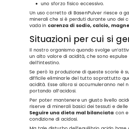
uno sforzo fisico eccessivo.
Un uso corretto di BasenPulver riesce a gara
minerali che si è perduti durante uno dei 
vada in
carenza di sodio, calcio, magne
Situazioni per cui si 
Il nostro organismo quando svolge un’attiv
un alto valore di acidità, che sono espulse 
dell’intestino.
Se però la produzione di queste scorie è 
difficile eliminarle del tutto soprattutto 
acidità. Esse allora si accumuleranno nel 
portando all’acidosi.
Per poter mantenere un giusto livello acido
riserve di minerali basici dei tessuti e del
Seguire una dieta mal bilanciata
con ec
condizione di acidosi.
Ma tale disturbo dell’equilibrio acido bas