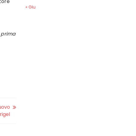
atore
« Giu
e
prima
nuovo
rigel