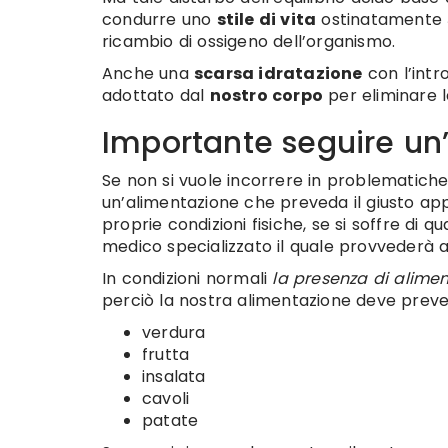
condurre uno
stile di vita
ostinatamente
ricambio di ossigeno dell’organismo.
Anche una
scarsa idratazione
con l’intr
adottato dal
nostro corpo
per eliminare l
Importante seguire un
Se non si vuole incorrere in problematiche d
un’alimentazione che preveda il giusto appo
proprie condizioni fisiche, se si soffre di
medico specializzato il quale provvederà 
In condizioni normali
la presenza di alime
perciò la nostra alimentazione deve preve
verdura
frutta
insalata
cavoli
patate