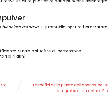
titativo un aiuto può venire dall’assunzione dell’integr
pulver
un bicchiere d’acqua
. E’ preferibile ingerire l’integrator
icienza renale o si soffre di ipertensione.
iori di 4 anni.
orto
I benefici della pianta dell’ananas, nel 
integratore alimentare Flo