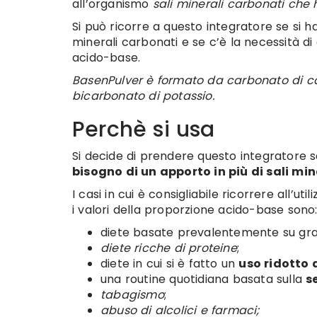
all’organismo
sali minerali carbonati che 
Si può ricorre a questo integratore se si 
minerali carbonati e se c’è la necessità di
acido-base.
BasenPulver è formato da carbonato di ca
bicarbonato di potassio.
Perchè si usa
Si decide di prendere questo integratore s
bisogno di un apporto in più di sali min
I casi in cui è consigliabile ricorrere all’u
i valori della proporzione acido-base sono
diete basate prevalentemente su gras
diete ricche di proteine
;
diete in cui si è fatto un
uso ridotto d
una routine quotidiana basata sulla
s
tabagismo
;
abuso di alcolici e farmaci;