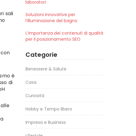
laboratori
i sali
Soluzioni innovative per
mo
l’illuminazione del bagno
L’importanza dei contenuti di qualità
per il posizionamento SEO
 con
Categorie
Benessere & Salute
ismo è
sso di
Casa
pH
Curiosità
alle
Hobby e Tempo libero
ta
Impresa e Business
Lifestyle