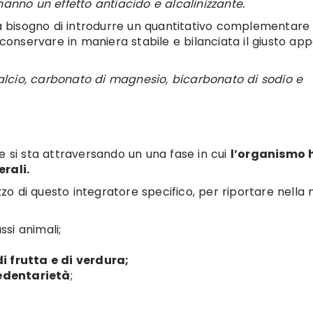
hanno un effetto antiacido e alcalinizzante.
ha bisogno di introdurre un quantitativo complementare d
 conservare in maniera stabile e bilanciata il giusto ap
lcio, carbonato di magnesio, bicarbonato di sodio e
e si sta attraversando un una fase in cui
l’organismo 
erali.
tilizzo di questo integratore specifico, per riportare nell
:
si animali;
i frutta e di verdura;
edentarietà
;