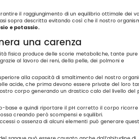
ntire il raggiungimento di un equilibrio ottimale dei var
casi sopra descritta evitando così che il nostro organis
sio e potassio.
genera una carenza
ità fisica produce delle scorie metaboliche, tante pure
grazie al lavoro dei reni, della pelle, dei polmoni e
superiore alla capacità di smaltimento del nostro organ
quelle acide, che prima devono essere private del loro ta
nostro corpo generando un drastico calo del livello del 
-base e quindi riportare il pH corretto il corpo ricorre 
le ossa creando però scompensi e squilibri.
cessi o assenza di alcuni elementi può generare ques
e del sangue può essere causato anche dall’abitudine di