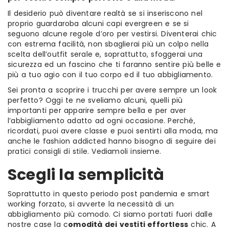
Il desiderio può diventare realtà se si inseriscono nel
proprio guardaroba alcuni capi evergreen e se si
seguono alcune regole d’oro per vestirsi. Diventerai chic
con estrema facilità, non sbaglierai più un colpo nella
scelta dell’outfit serale e, soprattutto, sfoggerai una
sicurezza ed un fascino che ti faranno sentire più belle e
più a tuo agio con il tuo corpo ed il tuo abbigliamento.
Sei pronta a scoprire i trucchi per avere sempre un look
perfetto? Oggi te ne sveliamo alcuni, quelli più
importanti per apparire sempre bella e per aver
l’abbigliamento adatto ad ogni occasione. Perché,
ricordati, puoi avere classe e puoi sentirti alla moda, ma
anche le fashion addicted hanno bisogno di seguire dei
pratici consigli di stile. Vediamoli insieme.
Scegli la semplicità
Soprattutto in questo periodo post pandemia e smart
working forzato, si avverte la necessità di un
abbigliamento più comodo. Ci siamo portati fuori dalle
nostre case la c
omodità dei vestiti effortless
chic. A