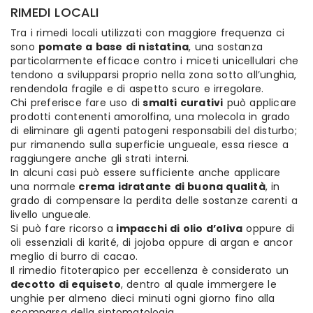
RIMEDI LOCALI
Tra i rimedi locali utilizzati con maggiore frequenza ci
sono
pomate a base di nistatina
, una sostanza
particolarmente efficace contro i miceti unicellulari che
tendono a svilupparsi proprio nella zona sotto all’unghia,
rendendola fragile e di aspetto scuro e irregolare.
Chi preferisce fare uso di
smalti curativi
può applicare
prodotti contenenti amorolfina, una molecola in grado
di eliminare gli agenti patogeni responsabili del disturbo;
pur rimanendo sulla superficie ungueale, essa riesce a
raggiungere anche gli strati interni.
In alcuni casi può essere sufficiente anche applicare
una normale
crema idratante di buona qualità
, in
grado di compensare la perdita delle sostanze carenti a
livello ungueale.
Si può fare ricorso a
impacchi di olio d’oliva
oppure di
oli essenziali di karité, di jojoba oppure di argan e ancor
meglio di burro di cacao.
Il rimedio fitoterapico per eccellenza è considerato un
decotto di equiseto
, dentro al quale immergere le
unghie per almeno dieci minuti ogni giorno fino alla
scomparsa della sintomatologia.