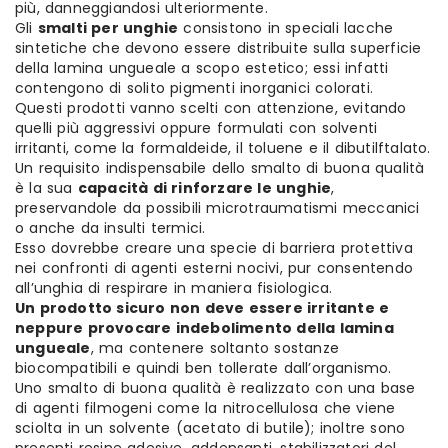
più, danneggiandosi ulteriormente.
Gli
smalti per unghie
consistono in speciali lacche
sintetiche che devono essere distribuite sulla superficie
della lamina ungueale a scopo estetico; essi infatti
contengono di solito pigmenti inorganici colorati.
Questi prodotti vanno scelti con attenzione, evitando
quelli più aggressivi oppure formulati con solventi
irritanti, come la formaldeide, il toluene e il dibutilftalato.
Un requisito indispensabile dello smalto di buona qualità
è la sua
capacità di rinforzare le unghie
,
preservandole da possibili microtraumatismi meccanici
o anche da insulti termici.
Esso dovrebbe creare una specie di barriera protettiva
nei confronti di agenti esterni nocivi, pur consentendo
all’unghia di respirare in maniera fisiologica.
Un prodotto sicuro non deve essere irritante e
neppure provocare indebolimento della lamina
ungueale
, ma contenere soltanto sostanze
biocompatibili e quindi ben tollerate dall’organismo.
Uno smalto di buona qualità è realizzato con una base
di agenti filmogeni come la nitrocellulosa che viene
sciolta in un solvente (acetato di butile); inoltre sono