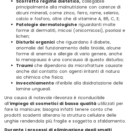
Scorretto regime dietetico,
collegabile
principalmente alla malnutrizione con carenze di
alcuni minerali, come zinco, ferro, rame, selenio,
calcio e fosforo, oltre che di vitamine A, B6, C, E;
Patologie dermatologiche
riguardanti molte
forme di dermatiti, micosi (onicomicosi), psoriasi e
lichen;
Disturbi organici
che riguardano il diabete,
anomalie del funzionamento della tiroide, alcune
forme di anemia e allergie di vario genere, anche
la menopausa è una concausa di questo disturbo;
Traumi
che dipendono da microfratture causate
anche dal contatto con agenti irritanti di natura
sia chimica che fisica;
Invecchiamento
riferibile alla disidratazione delle
lamine ungueali.
Una causa di notevole rilevanza è riconducibile
all’
impiego di cosmetici di bassa qualità
utilizzati per
fare la manicure; bisogna infatti tenere conto che
prodotti scadenti alterano la struttura cellulare delle
unghie rendendola più fragile e soggetta a sfaldamento.
Durante i processi di eliminazione degli smalti